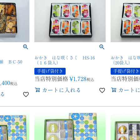
おかき はな咲くさく HS-16
おかき はな咲
揃 ＢＣ-50
（１６袋入）
（20袋入）
手提げ袋付き
手提げ袋付き
当店特別価格
¥
1,728
当店特別価
税込
,400
税込
カートに入れる
カート
る