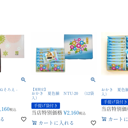
ぬそろえ -
【夏限定】
おかき 夏色揃 
おかき 夏色揃 NTU-20 （12袋
）
入）
入）
手提げ袋付き
手提げ袋付き
,160
当店特別価
税込
当店特別価格
¥
2,160
税込
る
カート
カートに入れる