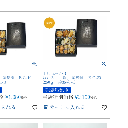
【リニューアル】
 菓続揃 ＢＣ-10
おかき 「新」 菓続揃 ＢＣ-20
枚入)
(250ｇ 約35枚入)
手提げ袋付き
格
¥
1,080
当店特別価格
¥
2,160
税込
税込
に入れる
カートに入れる