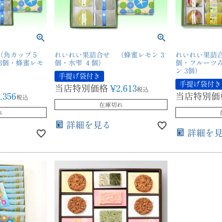
角カップ 5
れいれい果詰合せ （蜂蜜レモン 3
れいれい果詰合
3個・蜂蜜レモ
個・水雫 ４個）
個・フルーツみ
ン 3個）
手提げ袋付き
手提げ袋付き
当店特別価格
¥
2,613
税込
,356
当店特別価
税込
在庫切れ
れ
詳細を見る
詳細を