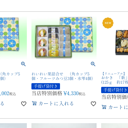
（角カップ5
れいれい果詰合せ （角カップ5
【リニューアル】
おかき 「新」
3個）
個・フルーツみつ豆3個・水雫4個）
(125ｇ 約17
手提げ袋付き
手提げ袋付き
,002
当店特別価格
¥
4,330
税込
税込
当店特別価
る
カートに入れる
カート