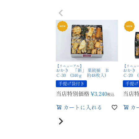
【リニューアル】
【リニュ
おかき 「新」 菓続揃 Ｂ
おかき
Ｃ-30 (340ｇ 約48枚入)
Ｃ-20 
手提げ袋付き
手提げ
当店特別価格
¥
3,240
当店
税込
カートに入れる
カ