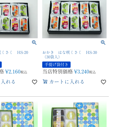
くさく HS-20
おかき はな咲くさく HS-30
（30袋入）
手提げ袋付き
格
¥
2,160
当店特別価格
¥
3,240
税込
税込
に入れる
カートに入れる