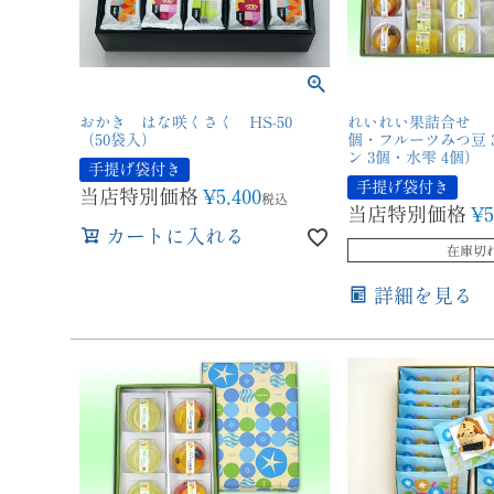
おかき はな咲くさく HS-50
れいれい果詰合せ （
（50袋入）
個・フルーツみつ豆 
ン 3個・水雫 4個）
手提げ袋付き
手提げ袋付き
当店特別価格
¥
5,400
税込
当店特別価格
¥
5
カートに入れる
在庫切
詳細を見る