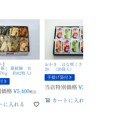
ル】
おかき はな咲くさく HS-
新」 菓続揃 Ｂ
20 （20袋入）
570ｇ 約82枚入)
手提げ袋付き
付き
当店特別価格
¥
2,160
税込
別価格
¥
5,400
税込
カートに入れる
トに入れる