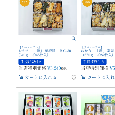
【リニューアル】
【リニューアル】
おかき 「新」 菓続揃 ＢＣ-30
おかき 「新」 菓続
(340ｇ 約48枚入)
（570ｇ 約82枚入)
手提げ袋付き
手提げ袋付き
当店特別価格
¥
3,240
当店特別価格
¥
5
税込
カートに入れる
カートに入れ