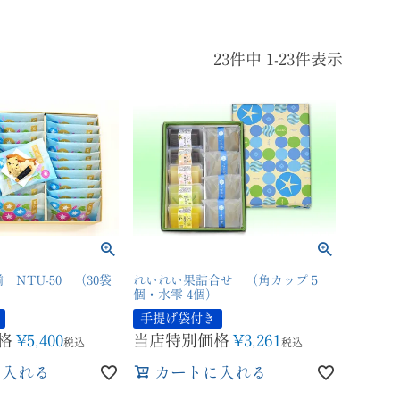
23
件中
1
-
23
件表示
NTU-50 （30袋
れいれい果詰合せ （角カップ 5
個・水雫 4個）
手提げ袋付き
格
¥
5,400
当店特別価格
¥
3,261
税込
税込
に入れる
カートに入れる