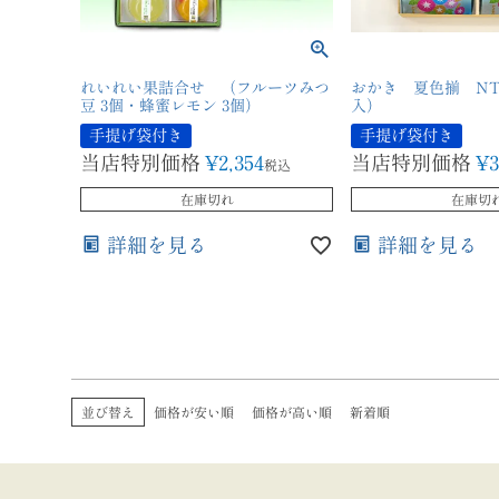
れいれい果詰合せ （フルーツみつ
おかき 夏色揃 NTU
豆 3個・蜂蜜レモン 3個）
入）
手提げ袋付き
手提げ袋付き
当店特別価格
¥
2,354
当店特別価格
¥
3
税込
在庫切れ
在庫切
詳細を見る
詳細を見る
並び替え
価格が安い順
価格が高い順
新着順