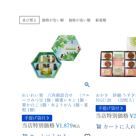
並び替え
価格が安い順
価格が高い順
新着順
れいれい果 六角箱詰合せ （フル
おかき 紗揃-うすぎ
ーツみつ豆 1個・蜂蜜レモン 1個・
NGU-20 （32枚入
栗かのこ 1個・水ようかん 1個・夏
手提げ袋付き
柑 1個）
当店特別価格
¥
2
手提げ袋付き
当店特別価格
¥
1,879
カートに入れ
税込