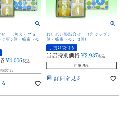
せ （角カップ 5
れいれい果詰合せ （角カップ 5
つ豆 3個・蜂蜜レモ
個・蜂蜜レモン 3個）
手提げ袋付き
当店特別価格
¥
2,937
税込
格
¥
4,006
税込
在庫切れ
在庫切れ
詳細を見る
見る