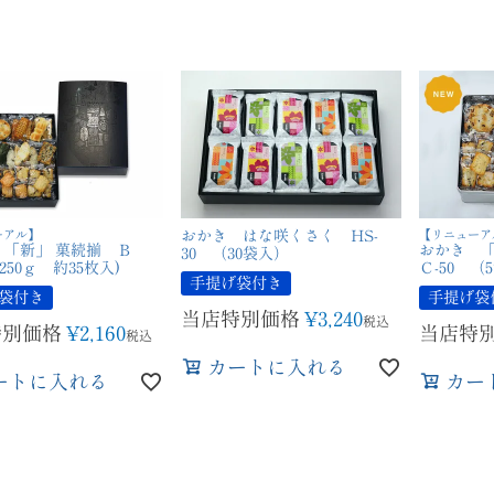
ーアル】
おかき はな咲くさく HS-
【リニューア
 「新」 菓続揃 Ｂ
おかき 「
30 （30袋入）
(250ｇ 約35枚入)
Ｃ-50 （
手提げ袋付き
袋付き
手提げ袋
当店特別価格
¥
3,240
税込
特別価格
¥
2,160
当店特
税込
カートに入れる
ートに入れる
カー