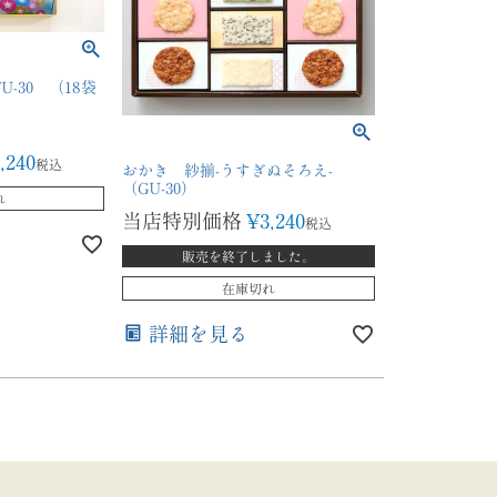
-30 （18袋
,240
税込
おかき 紗揃-うすぎぬそろえ-
（GU-30）
れ
当店特別価格
¥
3,240
税込
販売を終了しました。
在庫切れ
詳細を見る