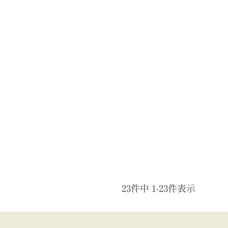
23
件中
1
-
23
件表示