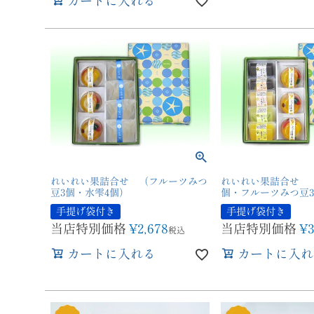
カートに入れる
れいれい果詰合せ （フルーツみつ
れいれい果詰合せ 
豆3個・水雫4個）
個・フルーツみつ豆
手提げ袋付き
手提げ袋付き
当店特別価格
¥
2,678
当店特別価格
¥
3
税込
カートに入れる
カートに入れ