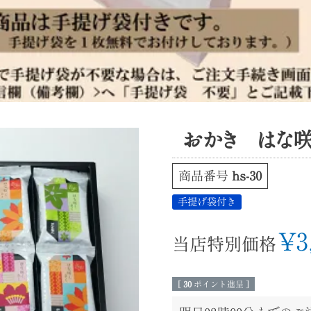
おかき はな咲く
商品番号
hs-30
手提げ袋付き
¥
3
当店特別価格
[
30
ポイント進呈 ]