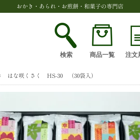
おかき・あられ・お煎餅・和菓子の専門店
検索
商品一覧
注文
 はな咲くさく HS-30 （30袋入）