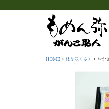
HOME
はな咲くさく
おかき