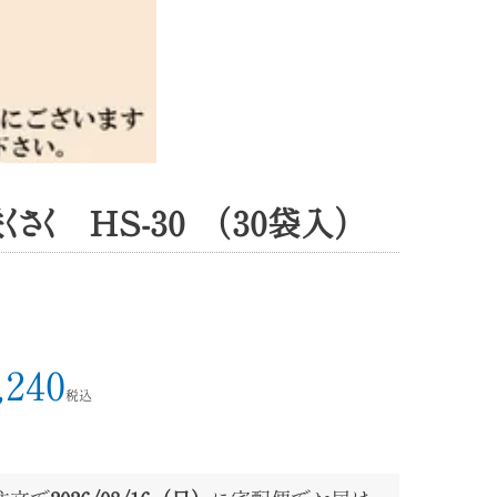
さく HS-30 （30袋入）
,240
税込