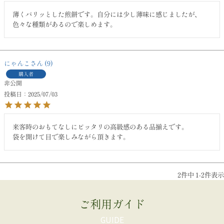
薄くパリッとした煎餅です。自分には少し薄味に感じましたが、
色々な種類があるので楽しめます。
にゃんこ
9
購入者
非公開
投稿日
2025/07/03
来客時のおもてなしにピッタリの高級感のある品揃えです。

袋を開けて目で楽しみながら頂きます。
2
件中
1
-
2
件表示
ご利用ガイド