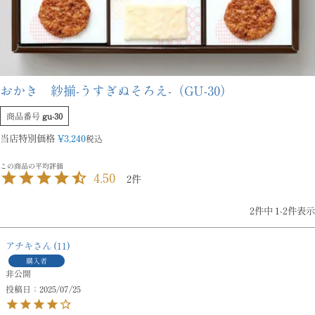
おかき 紗揃-うすぎぬそろえ-（GU-30）
商品番号
gu-30
当店特別価格
¥
3,240
税込
4.50
2
2
件中
1
-
2
件表示
アチキ
11
購入者
非公開
投稿日
2025/07/25