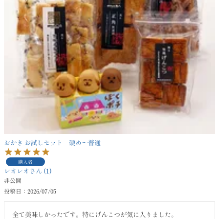
おかき お試しセット 硬め～普通
購入者
レオレオ
1
非公開
投稿日
2026/07/05
全て美味しかったです。特にげんこつが気に入りました。