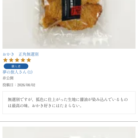
おかき 正角無選別
購入者
夢の旅人
1
非公開
投稿日
2026/08/02
無選別ですが、狐色に仕上がった生地に醤油が染み込んでいるもの
は最高の味。おかき好きにはたまらない。