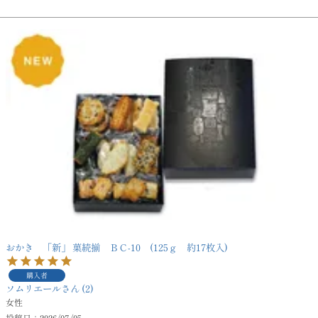
おかき 「新」 菓続揃 ＢＣ-10 (125ｇ 約17枚入)
購入者
ソムリエール
2
女性
投稿日
2026/07/05