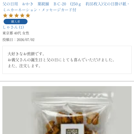
父の日用 おかき 菓続揃 ＢＣ-20 (250ｇ 約35枚入)父の日掛け紙・
ミニカーネーション・メッセージカード付
購入者
しゃ
1
東京都
40代
女性
投稿日
2026/07/02
大好きなお煎餅です。

お義父さんの誕生日と父の日にとても喜んでいただけました。

また、注文します。