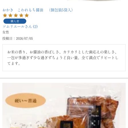
おかき こわれもち醤油 （個包装5袋入）
購入者
ソムリエール
2
女性
投稿日
2026/07/05
お米の香り、お醤油の香ばしさ、カリカリとした歯応えの楽しさ、
一包が多過ぎず少な過ぎずちょうど良い量、全て満点でリピートし
てます。