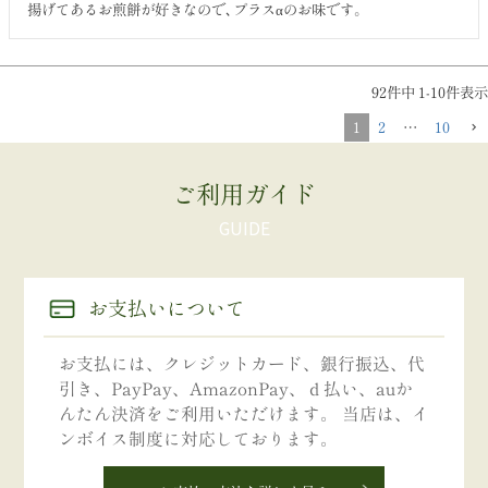
揚げてあるお煎餅が好きなので､プラスαのお味です。
92
件中
1
-
10
件表示
1
2
…
10
ご利用ガイド
お支払いについて
お支払には、クレジットカード、銀行振込、代
引き、PayPay、AmazonPay、ｄ払い、auか
んたん決済をご利用いただけます。 当店は、イ
ンボイス制度に対応しております。