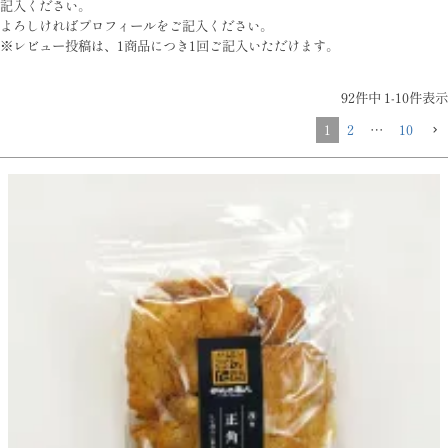
記入ください。
よろしければプロフィールをご記入ください。
※レビュー投稿は、1商品につき1回ご記入いただけます。
92
件中
1
-
10
件表示
1
2
…
10