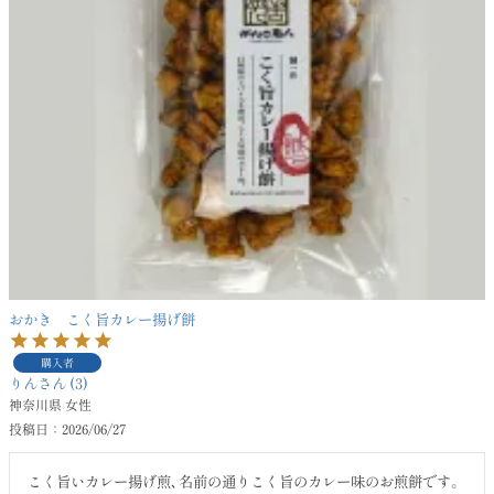
おかき こく旨カレー揚げ餅
購入者
りん
3
神奈川県
女性
投稿日
2026/06/27
こく旨いカレー揚げ煎､名前の通りこく旨のカレー味のお煎餅です。
