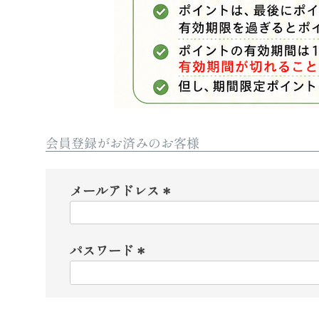
会員登録がお済みのお客様
メールアドレス
(
必
パスワード
須
)
(
必
須