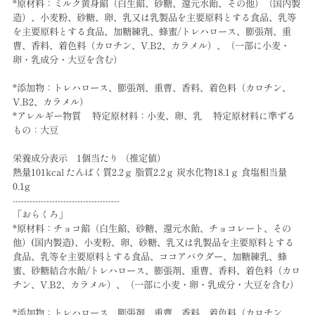
*原材料：ミルク黄身餡（白生餡、砂糖、還元水飴、その他）（国内製
造）、小麦粉、砂糖、卵、乳又は乳製品を主要原料とする食品、乳等
を主要原料とする食品、加糖練乳、蜂蜜/トレハロース、膨張剤、重
曹、香料、着色料（カロチン、V.B2、カラメル）、（一部に小麦・
卵・乳成分・大豆を含む）
*添加物：トレハロース、膨張剤、重曹、香料、着色料（カロチン、
V.B2、カラメル）
*アレルギー物質 特定原材料：小麦、卵、乳 特定原材料に準ずる
もの：大豆
栄養成分表示 1個当たり （推定値）
熱量101kcal たんぱく質2.2ｇ 脂質2.2ｇ 炭水化物18.1ｇ 食塩相当量
0.1g
--------------------------------------
「おらくろ」
*原材料：チョコ餡（白生餡、砂糖、還元水飴、チョコレート、その
他）(国内製造)、小麦粉、卵、砂糖、乳又は乳製品を主要原料とする
食品、乳等を主要原料とする食品、ココアパウダー、加糖練乳、蜂
蜜、砂糖結合水飴/トレハロース、膨張剤、重曹、香料、着色料（カロ
チン、V.B2、カラメル）、（一部に小麦・卵・乳成分・大豆を含む）
*添加物：トレハロース、膨張剤、重曹、香料、着色料（カロチン、