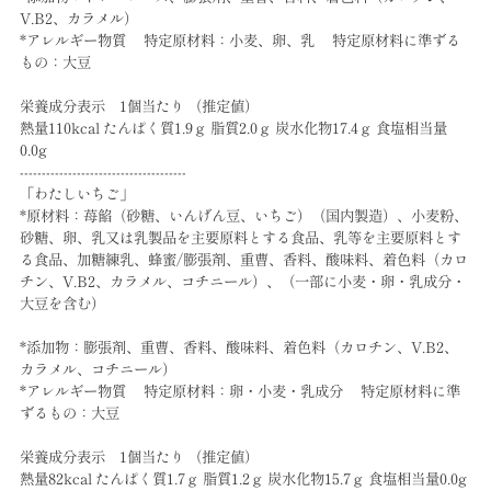
V.B2、カラメル）
*アレルギー物質 特定原材料：小麦、卵、乳 特定原材料に準ずる
もの：大豆
栄養成分表示 1個当たり （推定値）
熱量110kcal たんぱく質1.9ｇ 脂質2.0ｇ 炭水化物17.4ｇ 食塩相当量
0.0g
--------------------------------------
「わたしいちご」
*原材料：苺餡（砂糖、いんげん豆、いちご）（国内製造）、小麦粉、
砂糖、卵、乳又は乳製品を主要原料とする食品、乳等を主要原料とす
る食品、加糖練乳、蜂蜜/膨張剤、重曹、香料、酸味料、着色料（カロ
チン、V.B2、カラメル、コチニール）、（一部に小麦・卵・乳成分・
大豆を含む）
*添加物：膨張剤、重曹、香料、酸味料、着色料（カロチン、V.B2、
カラメル、コチニール）
*アレルギー物質 特定原材料：卵・小麦・乳成分 特定原材料に準
ずるもの：大豆
栄養成分表示 1個当たり （推定値）
熱量82kcal たんぱく質1.7ｇ 脂質1.2ｇ 炭水化物15.7ｇ 食塩相当量0.0g