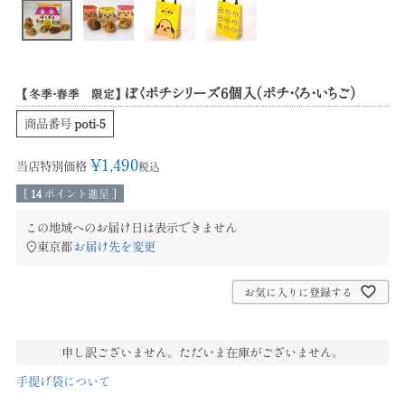
ぼくポチシリーズ6個入（ポチ・くろ・いちご）
【冬季・春季 限定】
商品番号
poti-5
¥
1,490
当店特別価格
税込
[
14
ポイント進呈 ]
この地域へのお届け日は表示できません
東京都
お届け先を変更
お気に入りに登録する
申し訳ございません。ただいま在庫がございません。
手提げ袋について