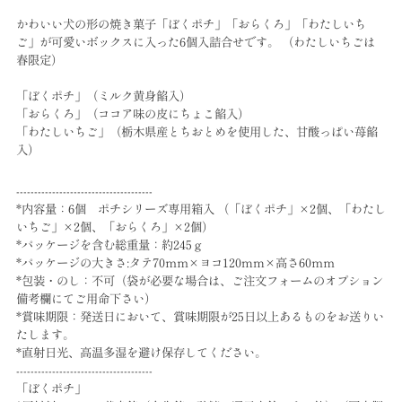
かわいい犬の形の焼き菓子「ぼくポチ」「おらくろ」「わたしいち
ご」が可愛いボックスに入った6個入詰合せです。 （わたしいちごは
春限定）
「ぼくポチ」（ミルク黄身餡入）
「おらくろ」（ココア味の皮にちょこ餡入）
「わたしいちご」（栃木県産とちおとめを使用した、甘酸っぱい苺餡
入）
--------------------------------------
*内容量：6個 ポチシリーズ専用箱入 （「ぼくポチ」×2個、「わたし
いちご」×2個、「おらくろ」×2個）
*パッケージを含む総重量：約245ｇ
*パッケージの大きさ:タテ70ｍｍ×ヨコ120mm×高さ60ｍｍ
*包装・のし：不可（袋が必要な場合は、ご注文フォームのオプション
備考欄にてご用命下さい）
*賞味期限：発送日において、賞味期限が25日以上あるものをお送りい
たします。
*直射日光、高温多湿を避け保存してください。
--------------------------------------
「ぼくポチ」