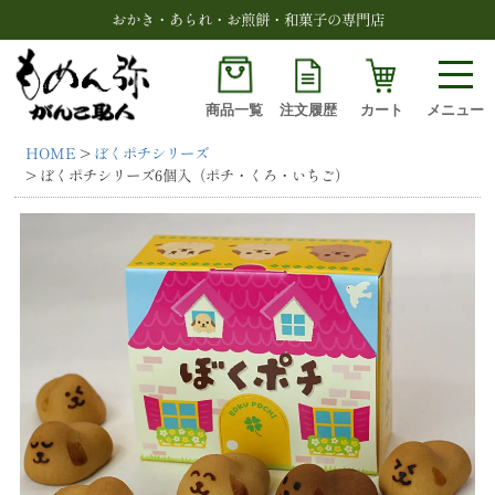
おかき・あられ・お煎餅・和菓子の専門店
商品一覧
注文履歴
カート
メニュー
HOME
ぼくポチシリーズ
検索
ぼくポチシリーズ6個入（ポチ・くろ・いちご）