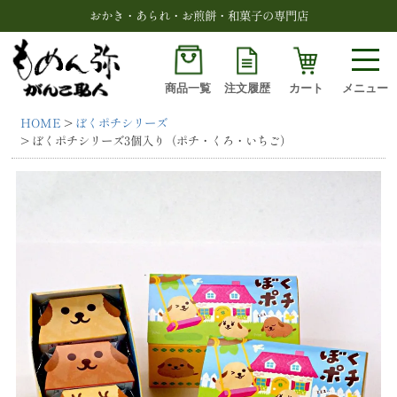
おかき・あられ・お煎餅・和菓子の専門店
商品一覧
注文履歴
カート
メニュー
HOME
ぼくポチシリーズ
検索
ぼくポチシリーズ3個入り（ポチ・くろ・いちご）