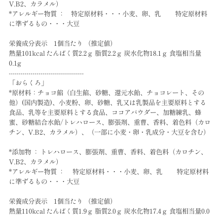
V.B2、カラメル）
*アレルギー物質 ： 特定原材料・・・小麦、卵、乳 特定原材料
に準ずるもの・・・大豆
栄養成分表示 1個当たり （推定値）
熱量101kcal たんぱく質2.2ｇ 脂質2.2ｇ 炭水化物18.1ｇ 食塩相当量
0.1g
--------------------------------------
「おらくろ」
*原材料：チョコ餡（白生餡、砂糖、還元水飴、チョコレート、その
他）(国内製造)、小麦粉、卵、砂糖、乳又は乳製品を主要原料とする
食品、乳等を主要原料とする食品、ココアパウダー、加糖練乳、蜂
蜜、砂糖結合水飴/トレハロース、膨張剤、重曹、香料、着色料（カロ
チン、V.B2、カラメル）、（一部に小麦・卵・乳成分・大豆を含む）
*添加物 ： トレハロース、膨張剤、重曹、香料、着色料（カロチン、
V.B2、カラメル）
*アレルギー物質 ： 特定原材料・・・小麦、卵、乳 特定原材料
に準ずるもの・・・大豆
栄養成分表示 1個当たり （推定値）
熱量110kcal たんぱく質1.9ｇ 脂質2.0ｇ 炭水化物17.4ｇ 食塩相当量0.0