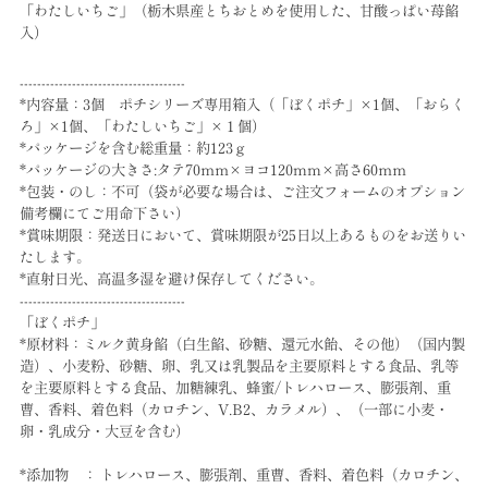
「わたしいちご」（栃木県産とちおとめを使用した、甘酸っぱい苺餡
入）
--------------------------------------
*内容量：3個 ポチシリーズ専用箱入（「ぼくポチ」×1個、「おらく
ろ」×1個、「わたしいちご」×１個）
*パッケージを含む総重量：約123ｇ
*パッケージの大きさ:タテ70ｍｍ×ヨコ120mm×高さ60ｍｍ
*包装・のし：不可（袋が必要な場合は、ご注文フォームのオプション
備考欄にてご用命下さい）
*賞味期限：発送日において、賞味期限が25日以上あるものをお送りい
たします。
*直射日光、高温多湿を避け保存してください。
--------------------------------------
「ぼくポチ」
*原材料：ミルク黄身餡（白生餡、砂糖、還元水飴、その他）（国内製
造）、小麦粉、砂糖、卵、乳又は乳製品を主要原料とする食品、乳等
を主要原料とする食品、加糖練乳、蜂蜜/トレハロース、膨張剤、重
曹、香料、着色料（カロチン、V.B2、カラメル）、（一部に小麦・
卵・乳成分・大豆を含む）
*添加物 ： トレハロース、膨張剤、重曹、香料、着色料（カロチン、