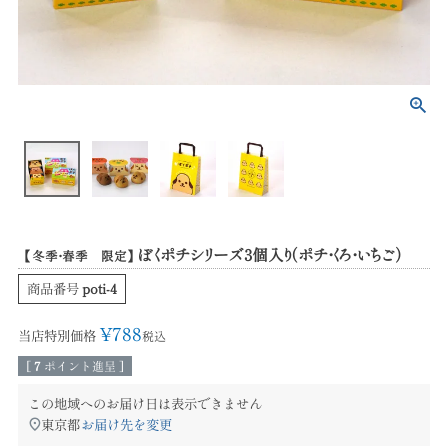
ぼくポチシリーズ3個入り（ポチ・くろ・いちご）
【冬季・春季 限定】
商品番号
poti-4
¥
788
当店特別価格
税込
[
7
ポイント進呈 ]
この地域へのお届け日は表示できません
東京都
お届け先を変更