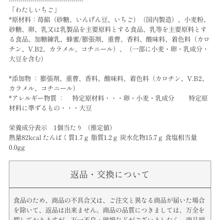
--------------------------------------
「わたしいちご」
*原材料：苺餡（砂糖、いんげん豆、いちご）（国内製造）、小麦粉、
砂糖、卵、乳又は乳製品を主要原料とする食品、乳等を主要原料とす
る食品、加糖練乳、蜂蜜/膨張剤、重曹、香料、酸味料、着色料（カロ
チン、V.B2、カラメル、コチニール）、（一部に小麦・卵・乳成分・
大豆を含む）
*添加物 ： 膨張剤、重曹、香料、酸味料、着色料（カロチン、V.B2、
カラメル、コチニール）
*アレルギー物質 ： 特定原材料・・・卵・小麦・乳成分 特定原
材料に準ずるもの・・・大豆
栄養成分表示 1個当たり （推定値）
熱量82kcal たんぱく質1.7ｇ 脂質1.2ｇ 炭水化物15.7ｇ 食塩相当量
0.0gg
返品・交換について
食品のため、商品の不具合又は、ご注文と異なる商品が届いた場合
を除いて、返品は出来ません。商品の品質につきましては、万全を