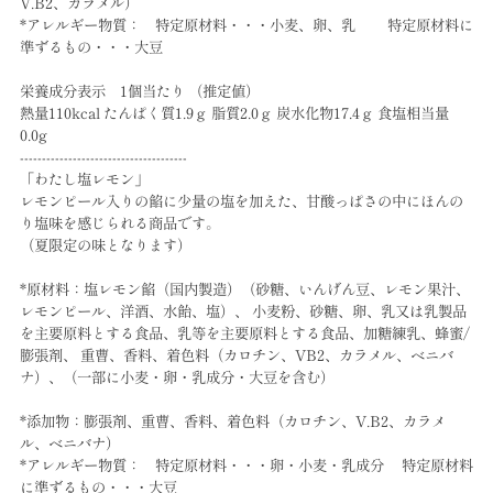
V.B2、カラメル）
*アレルギー物質： 特定原材料・・・小麦、卵、乳 特定原材料に
準ずるもの・・・大豆
栄養成分表示 1個当たり （推定値）
熱量110kcal たんぱく質1.9ｇ 脂質2.0ｇ 炭水化物17.4ｇ 食塩相当量
0.0g
--------------------------------------
「わたし塩レモン」
レモンピール入りの餡に少量の塩を加えた、甘酸っぱさの中にほんの
り塩味を感じられる商品です。
（夏限定の味となります）
*原材料：塩レモン餡（国内製造）（砂糖、いんげん豆、レモン果汁、
レモンピール、洋酒、水飴、塩）、 小麦粉、砂糖、卵、乳又は乳製品
を主要原料とする食品、乳等を主要原料とする食品、加糖練乳、蜂蜜/
膨張剤、 重曹、香料、着色料（カロチン、VB2、カラメル、ベニバ
ナ）、（一部に小麦・卵・乳成分・大豆を含む）
*添加物：膨張剤、重曹、香料、着色料（カロチン、V.B2、カラメ
ル、ベニバナ）
*アレルギー物質： 特定原材料・・・卵・小麦・乳成分 特定原材料
に準ずるもの・・・大豆