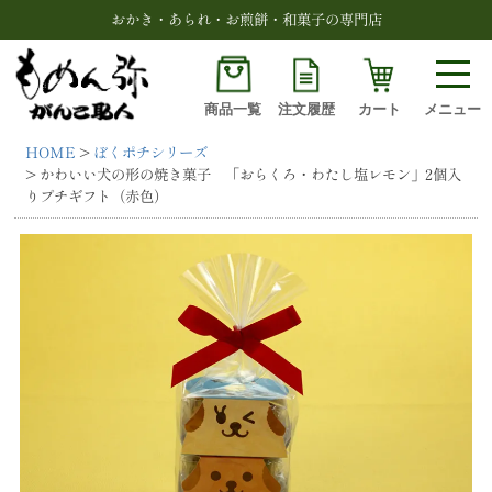
おかき・あられ・お煎餅・和菓子の専門店
商品一覧
注文履歴
カート
メニュー
HOME
ぼくポチシリーズ
検索
かわいい犬の形の焼き菓子 「おらくろ・わたし塩レモン」2個入
りプチギフト（赤色）