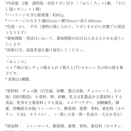
*内容量：2個 透明袋・赤色リボン付き （「おらくろ」×1個、「わた
し塩レモン」×１個）
*パッケージを含む総重量：約83ｇ
*パッケージの大きさ:縦52ｍｍ×横70ｍｍ×高さ160ｍｍ
*包装・のし：不可（透明の袋に入れて、リボンをかけた状態での発送
となります）
*賞味期限：発送日において、賞味期限が25日以上あるものをお送りい
たします。
*直射日光、高温多湿を避け保存してください。
--------------------------------------
「おらくろ」
ココア味の皮にチョコ餡を入れて焼き上げたかわいい犬の形の焼き菓
子です。
* 表情は1種類。
*原材料：チョコ餡（白生餡、砂糖、還元水飴、チョコレート、その
他）(国内製造)、小麦粉、卵、砂糖、乳又は乳製品を主要原料とする
食品、乳等を主要原料とする食品、ココアパウダー、加糖練乳、蜂
蜜、砂糖結合水飴/トレハロース、膨張剤、重曹、香料、着色料（カロ
チン、V.B2、カラメル）、（一部に小麦・卵・乳成分・大豆を含む）
*添加物： トレハロース、膨張剤、重曹、香料、着色料（カロチン、