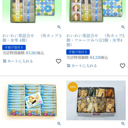
れいれい果詰合せ （角カップ 5
れいれい果詰合せ （角カップ5
個・水雫 4個）
個・フルーツみつ豆3個・水雫4
個）
手提げ袋付き
手提げ袋付き
当店特別価格
¥
3,261
税込
当店特別価格
¥
4,330
税込
カートに入れる
カートに入れる