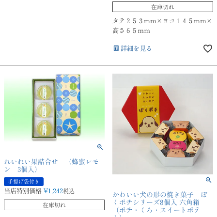
在庫切れ
タテ２５３mm×ヨコ１４５mm×
高さ６５ｍｍ
詳細を見る
れいれい果詰合せ （蜂蜜レモ
ン 3個入）
手提げ袋付き
当店特別価格
¥
1,242
税込
かわいい犬の形の焼き菓子 ぼ
くポチシリーズ8個入 六角箱
在庫切れ
（ポチ・くろ・スイートポテ