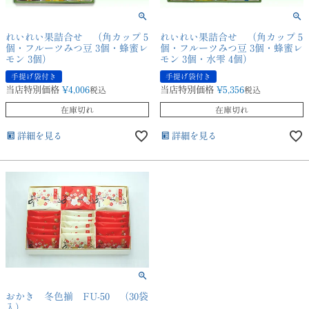
れいれい果詰合せ （角カップ 5
れいれい果詰合せ （角カップ 5
個・フルーツみつ豆 3個・蜂蜜レ
個・フルーツみつ豆 3個・蜂蜜レ
モン 3個）
モン 3個・水雫 4個）
手提げ袋付き
手提げ袋付き
当店特別価格
¥
4,006
当店特別価格
¥
5,356
税込
税込
在庫切れ
在庫切れ
詳細を見る
詳細を見る
おかき 冬色揃 FU-50 （30袋
入）