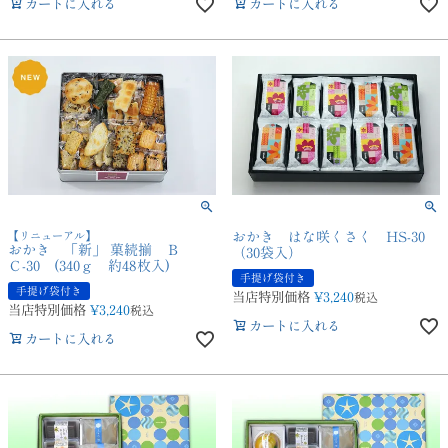
カートに入れる
カートに入れる
【リニューアル】
おかき はな咲くさく HS-30
おかき 「新」 菓続揃 Ｂ
（30袋入）
Ｃ-30 (340ｇ 約48枚入)
手提げ袋付き
手提げ袋付き
当店特別価格
¥
3,240
税込
当店特別価格
¥
3,240
税込
カートに入れる
カートに入れる