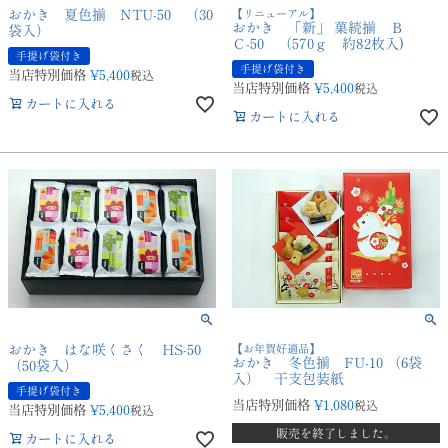
おかき 夏色揃 NTU-50 （30
【リニューアル】
おかき 「新」 菓続揃 Ｂ
袋入）
Ｃ-50 （570ｇ 約82枚入)
手提げ袋付き
手提げ袋付き
当店特別価格
¥
5,400
税込
当店特別価格
¥
5,400
税込
カートに入れる
カートに入れる
おかき はな咲くさく HS-50
【お年賀好適品】
おかき 冬色揃 FU-10 （6袋
（50袋入）
入） 干支包装紙
手提げ袋付き
当店特別価格
¥
1,080
税込
当店特別価格
¥
5,400
税込
販売を終了しました。
カートに入れる