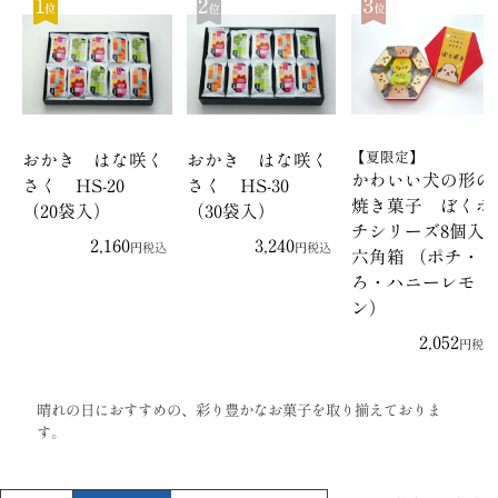
【夏限定】
おかき はな咲く
おかき はな咲く
かわいい犬の形の
さく HS-20
さく HS-30
焼き菓子 ぼくポ
（20袋入）
（30袋入）
チシリーズ8個入
2,160
3,240
税込
税込
六角箱 （ポチ・く
ろ・ハニーレモ
ン）
2,052
税込
晴れの日におすすめの、彩り豊かなお菓子を取り揃えておりま
す。