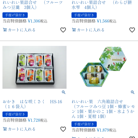
れいれい果詰合せ （フルーツ
れいれい果詰合せ （わらび餅
みつ豆羹 3個入）
水雫 4個入）
手提げ袋付き
手提げ袋付き
当店特別価格
¥
1,306
当店特別価格
¥
1,566
税込
税込
カートに入れる
カートに入れる
おかき はな咲くさく HS-16
れいれい果 六角箱詰合せ
（１６袋入）
（フルーツみつ豆 1個・蜂蜜レモ
ン 1個・栗かのこ 1個・水ようか
手提げ袋付き
ん 1個・夏柑 1個）
当店特別価格
¥
1,728
税込
手提げ袋付き
カートに入れる
当店特別価格
¥
1,879
税込