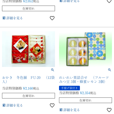
詳細を見る
当店特別価格
¥
2,052
税込
在庫切れ
詳細を見る
おかき 冬色揃 FU-20 （12袋
れいれい果詰合せ （フルーツ
入）
みつ豆 3個・蜂蜜レモン 3個）
当店特別価格
¥
2,160
税込
手提げ袋付き
当店特別価格
¥
2,354
税込
在庫切れ
在庫切れ
詳細を見る
詳細を見る