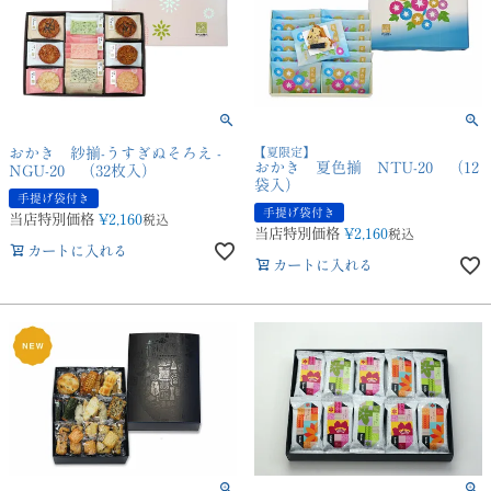
おかき 紗揃-うすぎぬそろえ -
【夏限定】
おかき 夏色揃 NTU-20 （12
NGU-20 （32枚入）
袋入）
手提げ袋付き
手提げ袋付き
当店特別価格
¥
2,160
税込
当店特別価格
¥
2,160
税込
カートに入れる
カートに入れる