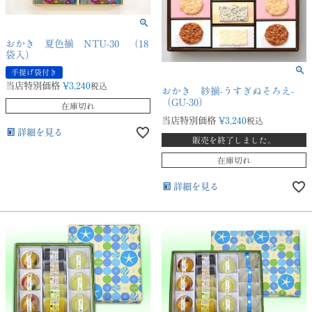
おかき 夏色揃 NTU-30 （18
袋入）
手提げ袋付き
当店特別価格
¥
3,240
税込
おかき 紗揃-うすぎぬそろえ-
（GU-30）
在庫切れ
当店特別価格
¥
3,240
税込
詳細を見る
販売を終了しました。
在庫切れ
詳細を見る