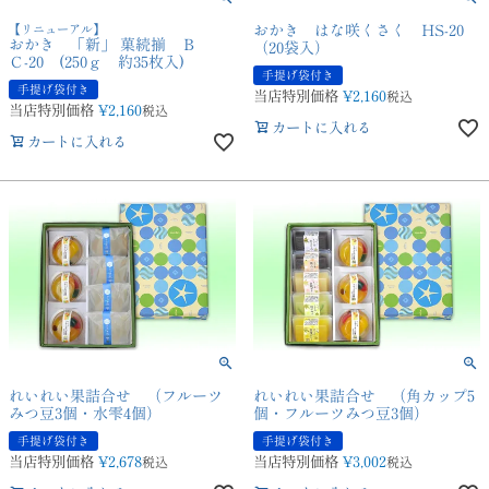
【リニューアル】
おかき はな咲くさく HS-20
おかき 「新」 菓続揃 Ｂ
（20袋入）
Ｃ-20 (250ｇ 約35枚入)
手提げ袋付き
手提げ袋付き
当店特別価格
¥
2,160
税込
当店特別価格
¥
2,160
税込
カートに入れる
カートに入れる
れいれい果詰合せ （フルーツ
れいれい果詰合せ （角カップ5
みつ豆3個・水雫4個）
個・フルーツみつ豆3個）
手提げ袋付き
手提げ袋付き
当店特別価格
¥
2,678
当店特別価格
¥
3,002
税込
税込