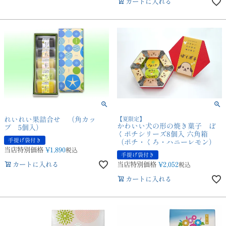
カートに入れる
れいれい果詰合せ （角カッ
【夏限定】
かわいい犬の形の焼き菓子 ぼ
プ 5個入）
くポチシリーズ8個入 六角箱
手提げ袋付き
（ポチ・くろ・ハニーレモン）
当店特別価格
¥
1,890
税込
手提げ袋付き
カートに入れる
当店特別価格
¥
2,052
税込
カートに入れる