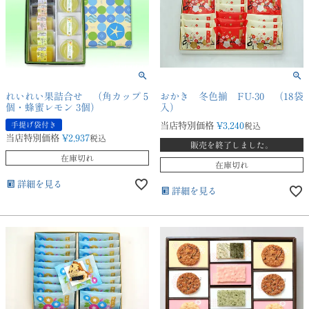
れいれい果詰合せ （角カップ 5
おかき 冬色揃 FU-30 （18袋
個・蜂蜜レモン 3個）
入）
当店特別価格
¥
3,240
手提げ袋付き
税込
当店特別価格
¥
2,937
税込
販売を終了しました。
在庫切れ
在庫切れ
詳細を見る
詳細を見る