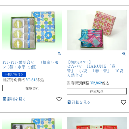
れいれい果詰合せ （蜂蜜レモ
【春限定ギフト】
せんべい HARUNE 「春
ン 3個・水雫 ４個）
音」 小袋 「春・音」 10袋
手提げ袋付き
入詰合せ
当店特別価格
¥
2,613
税込
当店特別価格
¥
2,862
税込
在庫切れ
在庫切れ
詳細を見る
詳細を見る