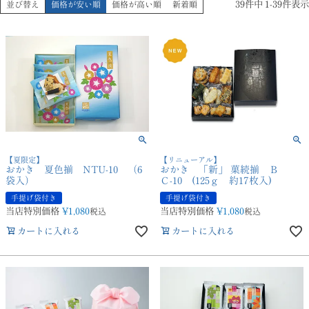
39
件中
1
-
39
件表示
並び替え
価格が安い順
価格が高い順
新着順
【夏限定】
【リニューアル】
おかき 夏色揃 NTU-10 （6
おかき 「新」 菓続揃 Ｂ
袋入）
Ｃ-10 (125ｇ 約17枚入)
手提げ袋付き
手提げ袋付き
当店特別価格
¥
1,080
当店特別価格
¥
1,080
税込
税込
カートに入れる
カートに入れる