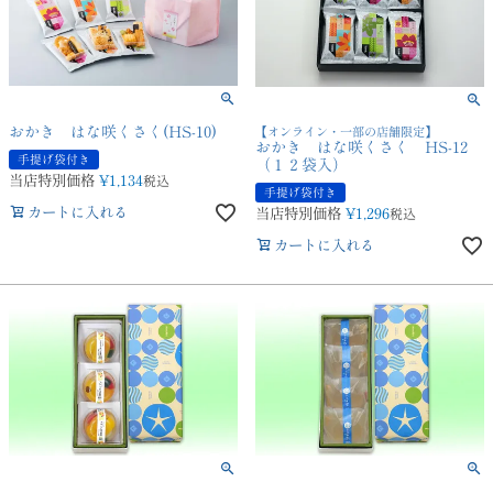
おかき はな咲くさく(HS-10)
【オンライン・一部の店舗限定】
おかき はな咲くさく HS-12
手提げ袋付き
（１２袋入）
当店特別価格
¥
1,134
税込
手提げ袋付き
カートに入れる
当店特別価格
¥
1,296
税込
カートに入れる