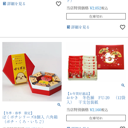
ト）
詳細を見る
当店特別価格
¥
2,052
税込
在庫切れ
詳細を見る
【お年賀好適品】
おかき 冬色揃 FU-20 （12袋
入） 干支包装紙
当店特別価格
¥
2,160
税込
【冬季・春季 限定】
ぼくポチシリーズ8個入 六角箱
在庫切れ
（ポチ・くろ・いちご）