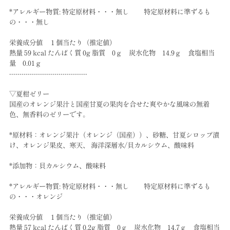
*アレルギー物質: 特定原材料・・・無し 特定原材料に準ずるも
の・・・無し
栄養成分値 １個当たり（推定値）
熱量 59 kcal たんぱく質 0g 脂質 0ｇ 炭水化物 14.9ｇ 食塩相当
量 0.01ｇ
--------------------------------------
▽夏柑ゼリー
国産のオレンジ果汁と国産甘夏の果肉を合せた爽やかな風味の無着
色、無香料のゼリーです。
*原材料：オレンジ果汁（オレンジ（国産））、砂糖、甘夏シロップ漬
け、オレンジ果皮、寒天、 海洋深層水/貝カルシウム、酸味料
*添加物：貝カルシウム、酸味料
*アレルギー物質: 特定原材料・・・無し 特定原材料に準ずるも
の・・・オレンジ
栄養成分値 １個当たり（推定値）
熱量 57 kcal たんぱく質 0.2g 脂質 0ｇ 炭水化物 14.7ｇ 食塩相当