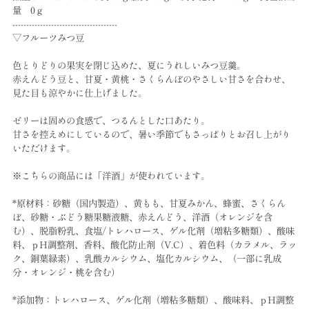
量 0ｇ
--------------------------------------
▽フルーツみつ豆
色とりどりの果実を閉じ込めた、夏にうれしいみつ豆羹。
赤えんどう豆と、甘夏・黄桃・さくらんぼのやさしい甘さを合わせ、
見た目も涼やかに仕上げました。
ゼリーは固めの食感で、つるんとした口あたり。
甘さを控えめにしているので、暑い季節でもさっぱりとお召し上がり
いただけます。
※こちらの商品には「洋酒」が使われています。
*原材料：砂糖（国内製造）、黄もも、甘夏みかん、蜂蜜、さくらん
ぼ、砂糖・ぶどう糖果糖液糖、赤えんどう、洋酒（オレンジを含
む）、脱脂粉乳、食塩/トレハロース、ゲル化剤（増粘多糖類）、酸味
料、ｐH調整剤、香料、酸化防止剤（V.C）、着色料（カラメル、ラッ
ク、銅葉緑素）、乳酸カルシウム、塩化カルシウム、（一部に乳成
分・オレンジ・桃を含む）
*添加物：トレハロース、ゲル化剤（増粘多糖類）、酸味料、ｐH調整