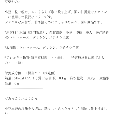
▽栗かのこ
小豆一粒一粒を、ふっくらと丁寧に炊き上げ、栗の甘露煮をアクセン
トに使用した贅沢なゼリーです。
シンプルな素材で、甘さ控えめにつくられた味わい深い商品です。
*原材料：水飴（国内製造）、栗甘露煮、小豆、砂糖、寒天、海洋深層
水/トレハロース、グリシン、クチナシ色素
*添加物：トレハロース、グリシン、クチナシ色素
*アレルギー物質: 特定原材料・・・無し 特定原材料に準ずるも
の・・・無し
栄養成分値 １個当たり（推定値）
熱量 161kcal たんぱく質 1.9g 脂質 0.1ｇ 炭水化物 38.2ｇ 食塩相
当量 0ｇ
--------------------------------------
▽あっさり水ようかん
小豆本来の風味を大切に、瑞々しくあっさりとした風味に仕上げまし
た。