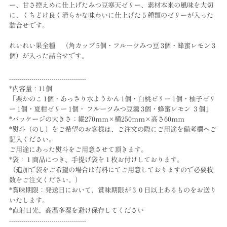
ー、甘さ控えめに仕上げたみつ豆寒天ゼリー、素材本来の風味を大切
に、くちどけ良く滑らかな味わいに仕上げた５種類のゼリーが入った
詰合せです。
れいれい果全種 （角カップ 5個・フルーツみつ豆 3個・蜂蜜レモン 3
個）が入った詰合せです。
--------------------------------------
*内容量：11個
「栗かのこ 1個・あっさり水ようかん 1個・白桃ゼリー 1個・柚子ゼリ
ー 1個・夏柑ゼリー 1個・ フルーツみつ豆羹 3個・蜂蜜レモン ３個」
*パッケージの大きさ：縦270ｍｍ×横250ｍｍ×高さ60ｍｍ
*熨斗（のし）をご希望のお客様は、ご注文の際にご用途を備考欄へご
記入ください。
ご用途にあった熨斗をご用意させて頂きます。
*袋：１商品につき、手提げ袋を１枚お付けしております。
（追加で袋をご希望の場合は有料にてご用意しておりますので必要枚
数をご注文ください。）
*賞味期限：発送日において、賞味期限が３０日以上あるものをお送り
いたします。
*直射日光、高温多湿を避け保存してください
--------------------------------------