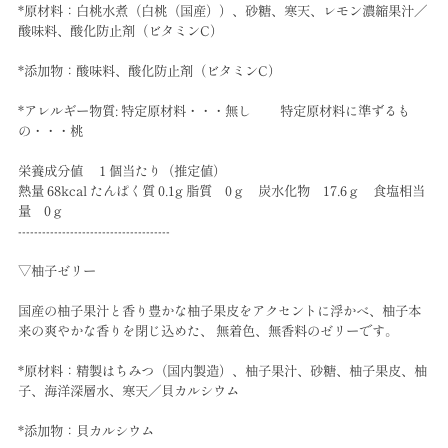
*原材料：白桃水煮（白桃（国産））、砂糖、寒天、レモン濃縮果汁／
酸味料、酸化防止剤（ビタミンC）
*添加物：酸味料、酸化防止剤（ビタミンC）
*アレルギー物質: 特定原材料・・・無し 特定原材料に準ずるも
の・・・桃
栄養成分値 １個当たり（推定値）
熱量 68kcal たんぱく質 0.1g 脂質 0ｇ 炭水化物 17.6ｇ 食塩相当
量 0ｇ
--------------------------------------
▽柚子ゼリー
国産の柚子果汁と香り豊かな柚子果皮をアクセントに浮かべ、柚子本
来の爽やかな香りを閉じ込めた、 無着色、無香料のゼリーです。
*原材料：精製はちみつ（国内製造）、柚子果汁、砂糖、柚子果皮、柚
子、海洋深層水、寒天／貝カルシウム
*添加物：貝カルシウム