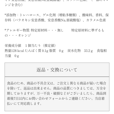
ンジを含む）
*添加物：トレハロース、ゲル化剤（増粘多糖類）、酸味料、香料、保
存料（パラオキシ安息香酸、安息香酸Na,亜硫酸塩）、カラメル色素
*アレルギー物質: 特定原材料・・・無し 特定原材料に準ずるも
の・・・オレンジ
栄養成分値 １個当たり（推定値）
熱量128 kcal たんぱく質 0.1g 脂質 0ｇ 炭水化物 33.2ｇ 食塩相
当量 0ｇ
返品・交換について
食品のため、商品の不具合又は、ご注文と異なる商品が届いた場合
を除いて、返品は出来ません。商品の品質につきましては、万全を
期しておりますが、万一不良・破損などがございましたら、商品到
着後7日以内にお問い合わせフォームからご連絡ください。当店着
払いにて対応致します。