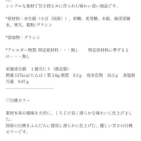
シンプルな素材で甘さ控えめに作られた味わい深い商品です。
*原材料：赤生餡（小豆（国産））、砂糖、麦芽糖、水飴、海洋深層
水、寒天、葛粉/グリシン
*添加物：グリシン
*アレルギー物質: 特定原材料・・・無し 特定原材料に準ずるも
の・・・無し
栄養成分値 １個当たり（推定値）
熱量 157kcal たんぱく質 3.6g 脂質 0.3ｇ 炭水化物 35.5ｇ 食塩相
当量 0.07ｇ
--------------------------------------
▽白桃ゼリー
素材本来の風味を大切に、くちどけ良く滑らかな味わいに仕上げまし
た。
国産の白桃をふんだんに使用し滑らかに仕上げた、優しい甘さの白桃
ゼリーです。