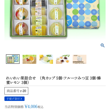
れいれい果詰合せ （角カップ 5個・フルーツみつ豆 3個・蜂
蜜レモン 3個）
商品番号
r-20
手提げ袋付き
¥
4,006
当店特別価格
税込