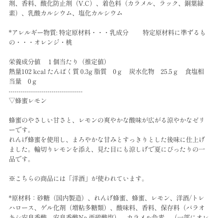
剤、香料、酸化防止剤（V.C）、着色料（カラメル、ラック、銅葉緑
素）、乳酸カルシウム、塩化カルシウム
*アレルギー物質: 特定原材料・・・乳成分 特定原材料に準ずるも
の・・・オレンジ・桃
栄養成分値 １個当たり（推定値）
熱量102 kcal たんぱく質 0.3g 脂質 0ｇ 炭水化物 25.5ｇ 食塩相
当量 0ｇ
--------------------------------------
▽蜂蜜レモン
蜂蜜のやさしい甘さと、レモンの爽やかな酸味が広がる涼やかなゼリ
ーです。
れんげ蜂蜜を使用し、まろやかな甘みとすっきりとした後味に仕上げ
ました。輪切りレモンを添え、見た目にも涼しげで夏にぴったりの一
品です。
※こちらの商品には「洋酒」が使われています。
*原材料：砂糖（国内製造）、れんげ蜂蜜、蜂蜜、レモン、洋酒/トレ
ハロース、ゲル化剤（増粘多糖類）、酸味料、香料、保存料（パラオ
キシ安息香酸、安息香酸Na,亜硫酸塩）、カラメル色素、（一部にオレ