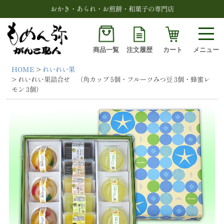
おかき・あられ・お煎餅・和菓子の専門店
商品一覧
注文履歴
カート
メニュー
HOME
れいれい果
検索
れいれい果詰合せ （角カップ 5個・フルーツみつ豆 3個・蜂蜜レ
モン 3個）