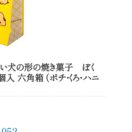
い犬の形の焼き菓子 ぼく
入 六角箱 （ポチ・くろ・ハニ
,052