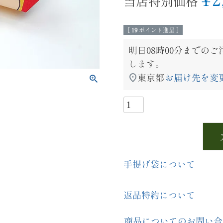
当店特別価格
[
19
ポイント進呈 ]
明日
08時00分
までのご
します。
東京都
お届け先を変
手提げ袋について
返品特約について
商品についてのお問い合