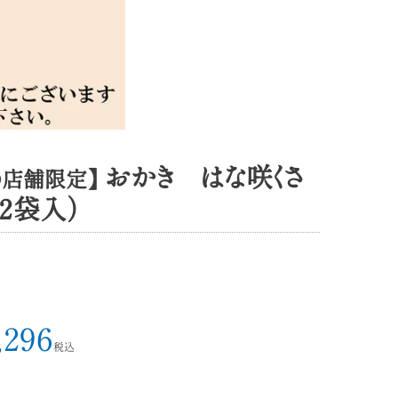
おかき はな咲くさ
の店舗限定】
１２袋入）
,296
税込