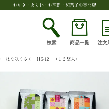
おかき・あられ・お煎餅・和菓子の専門店
検索
商品一覧
注文
 はな咲くさく HS-12 （１２袋入）