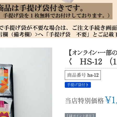
【オンライン・一部
く HS-12 （
商品番号
hs-12
手提げ袋付き
¥
1
当店特別価格
[
12
ポイント進呈 ]