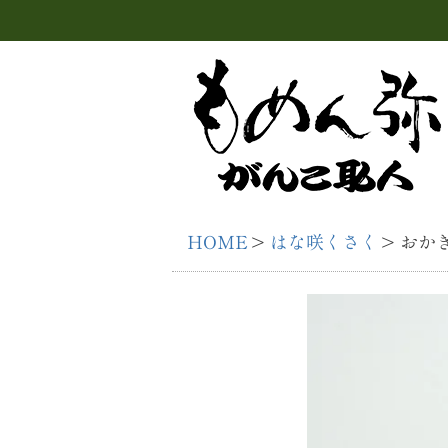
HOME
はな咲くさく
おかき