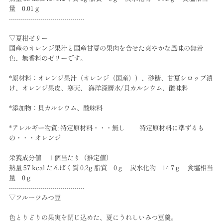
量 0.01ｇ
--------------------------------------
▽夏柑ゼリー
国産のオレンジ果汁と国産甘夏の果肉を合せた爽やかな風味の無着
色、無香料のゼリーです。
*原材料：オレンジ果汁（オレンジ（国産））、砂糖、甘夏シロップ漬
け、オレンジ果皮、寒天、 海洋深層水/貝カルシウム、酸味料
*添加物：貝カルシウム、酸味料
*アレルギー物質: 特定原材料・・・無し 特定原材料に準ずるも
の・・・オレンジ
栄養成分値 １個当たり（推定値）
熱量 57 kcal たんぱく質 0.2g 脂質 0ｇ 炭水化物 14.7ｇ 食塩相当
量 0ｇ
--------------------------------------
▽フルーツみつ豆
色とりどりの果実を閉じ込めた、夏にうれしいみつ豆羹。