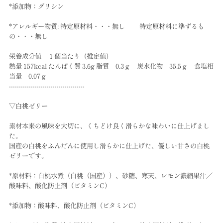
*添加物：グリシン
*アレルギー物質: 特定原材料・・・無し 特定原材料に準ずるも
の・・・無し
栄養成分値 １個当たり（推定値）
熱量 157kcal たんぱく質 3.6g 脂質 0.3ｇ 炭水化物 35.5ｇ 食塩相
当量 0.07ｇ
--------------------------------------
▽白桃ゼリー
素材本来の風味を大切に、くちどけ良く滑らかな味わいに仕上げまし
た。
国産の白桃をふんだんに使用し滑らかに仕上げた、優しい甘さの白桃
ゼリーです。
*原材料：白桃水煮（白桃（国産））、砂糖、寒天、レモン濃縮果汁／
酸味料、酸化防止剤（ビタミンC）
*添加物：酸味料、酸化防止剤（ビタミンC）