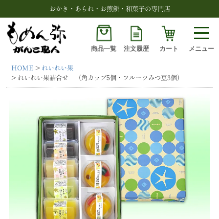
おかき・あられ・お煎餅・和菓子の専門店
商品一覧
注文履歴
カート
メニュー
HOME
れいれい果
検索
れいれい果詰合せ （角カップ5個・フルーツみつ豆3個）