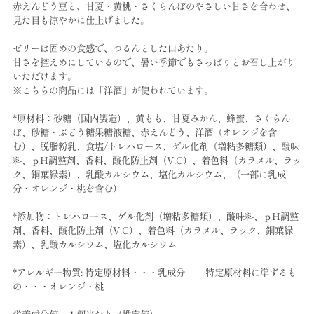
赤えんどう豆と、甘夏・黄桃・さくらんぼのやさしい甘さを合わせ、
見た目も涼やかに仕上げました。
ゼリーは固めの食感で、つるんとした口あたり。
甘さを控えめにしているので、暑い季節でもさっぱりとお召し上がり
いただけます。
※こちらの商品には「洋酒」が使われています。
*原材料：砂糖（国内製造）、黄もも、甘夏みかん、蜂蜜、さくらん
ぼ、砂糖・ぶどう糖果糖液糖、赤えんどう、洋酒（オレンジを含
む）、脱脂粉乳、食塩/トレハロース、ゲル化剤（増粘多糖類）、酸味
料、ｐH調整剤、香料、酸化防止剤（V.C）、着色料（カラメル、ラッ
ク、銅葉緑素）、乳酸カルシウム、塩化カルシウム、（一部に乳成
分・オレンジ・桃を含む）
*添加物：トレハロース、ゲル化剤（増粘多糖類）、酸味料、ｐH調整
剤、香料、酸化防止剤（V.C）、着色料（カラメル、ラック、銅葉緑
素）、乳酸カルシウム、塩化カルシウム
*アレルギー物質: 特定原材料・・・乳成分 特定原材料に準ずるも
の・・・オレンジ・桃