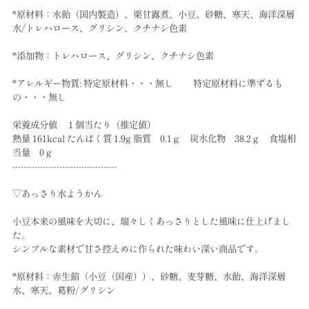
*原材料：水飴（国内製造）、栗甘露煮、小豆、砂糖、寒天、海洋深層
水/トレハロース、グリシン、クチナシ色素
*添加物：トレハロース、グリシン、クチナシ色素
*アレルギー物質: 特定原材料・・・無し 特定原材料に準ずるも
の・・・無し
栄養成分値 １個当たり（推定値）
熱量 161kcal たんぱく質 1.9g 脂質 0.1ｇ 炭水化物 38.2ｇ 食塩相
当量 0ｇ
--------------------------------------
▽あっさり水ようかん
小豆本来の風味を大切に、瑞々しくあっさりとした風味に仕上げまし
た。
シンプルな素材で甘さ控えめに作られた味わい深い商品です。
*原材料：赤生餡（小豆（国産））、砂糖、麦芽糖、水飴、海洋深層
水、寒天、葛粉/グリシン