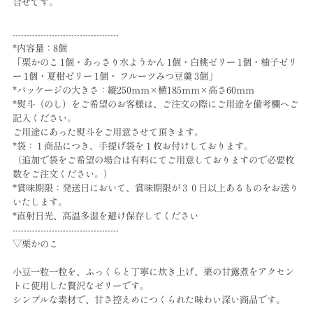
合せです。
--------------------------------------
*内容量：8個
「栗かのこ 1個・あっさり水ようかん 1個・白桃ゼリー 1個・柚子ゼリ
ー 1個・夏柑ゼリー 1個・ フルーツみつ豆羹 3個」
*パッケージの大きさ：縦250ｍｍ×横185ｍｍ×高さ60ｍｍ
*熨斗（のし）をご希望のお客様は、ご注文の際にご用途を備考欄へご
記入ください。
ご用途にあった熨斗をご用意させて頂きます。
*袋：１商品につき、手提げ袋を１枚お付けしております。
（追加で袋をご希望の場合は有料にてご用意しておりますので必要枚
数をご注文ください。）
*賞味期限：発送日において、賞味期限が３０日以上あるものをお送り
いたします。
*直射日光、高温多湿を避け保存してください
--------------------------------------
▽栗かのこ
小豆一粒一粒を、ふっくらと丁寧に炊き上げ、栗の甘露煮をアクセン
トに使用した贅沢なゼリーです。
シンプルな素材で、甘さ控えめにつくられた味わい深い商品です。