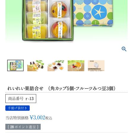
れいれい果詰合せ （角カップ5個・フルーツみつ豆3個）
商品番号
ｒ-13
手提げ袋付き
¥
3,002
当店特別価格
税込
[
28
ポイント進呈 ]