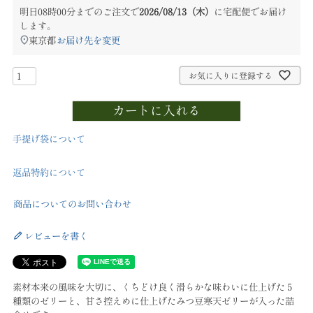
明日
08時00分
までのご注文で
2026/08/13（木）
に
宅配便
でお届け
します。
東京都
お届け先を変更
お気に入りに登録する
カートに入れる
手提げ袋について
返品特約について
商品についてのお問い合わせ
レビューを書く
素材本来の風味を大切に、くちどけ良く滑らかな味わいに仕上げた５
種類のゼリーと、甘さ控えめに仕上げたみつ豆寒天ゼリーが入った詰