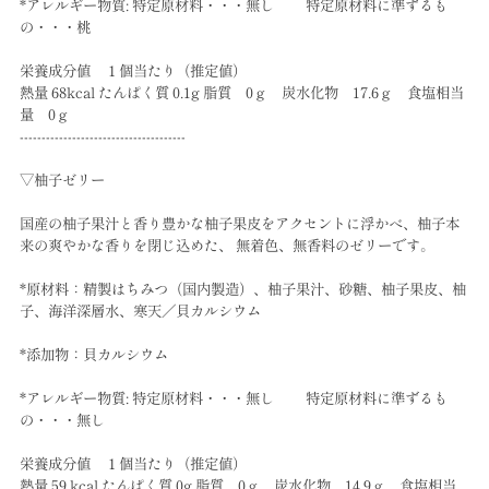
*アレルギー物質: 特定原材料・・・無し 特定原材料に準ずるも
の・・・桃
栄養成分値 １個当たり（推定値）
熱量 68kcal たんぱく質 0.1g 脂質 0ｇ 炭水化物 17.6ｇ 食塩相当
量 0ｇ
--------------------------------------
▽柚子ゼリー
国産の柚子果汁と香り豊かな柚子果皮をアクセントに浮かべ、柚子本
来の爽やかな香りを閉じ込めた、 無着色、無香料のゼリーです。
*原材料：精製はちみつ（国内製造）、柚子果汁、砂糖、柚子果皮、柚
子、海洋深層水、寒天／貝カルシウム
*添加物：貝カルシウム
*アレルギー物質: 特定原材料・・・無し 特定原材料に準ずるも
の・・・無し
栄養成分値 １個当たり（推定値）
熱量 59 kcal たんぱく質 0g 脂質 0ｇ 炭水化物 14.9ｇ 食塩相当