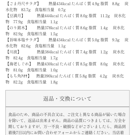
【ごま丹尺サラダ】 熱量434kcal たんぱく質 4.9g 脂質 8.8g 炭
水化物 83.7g 食塩相当量 0.7g
【豆満月】 熱量444kcal たんぱく質 8.0g 脂質 11.2g 炭水化
物 77.9g 食塩相当量 1.1g
【のり銘木】 熱量378kcal たんぱく質 8.6g 脂質 1.4g 炭水化
物 82.9g 食塩相当量 1.5g
【旨味本塩サラダ】 熱量434kcal たんぱく質 5.0g 脂質 9.3g 炭
水化物 82.6g 食塩相当量 1.1g
【川波】 熱量384kcal たんぱく質 7.4g 脂質 1.2g 炭水化
物 82.4g 食塩相当量 1.7g
【海老しぐれ】 熱量430kcal たんぱく質 8.5g 脂質 8.0g 炭水化
物 81.0g 食塩相当量 1.0g
【もち角ｱｵｻ】 熱量390kcal たんぱく質 5.8g 脂質 4.2g 炭水化
物 82.2g 食塩相当量 1.8g
返品・交換について
食品のため、商品の不具合又は、ご注文と異なる商品が届いた場合
を除いて、返品は出来ません。商品の品質につきましては、万全を
期しておりますが、万一不良・破損などがございましたら、商品到
着後7日以内にお問い合わせフォームからご連絡ください。当店着