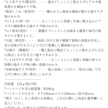
*もち角アオサ(繁友作）・・・遠火でじっくりと焼き上げたアオサ風
味豊かな醤油サラダ味。
*海老しぐれ（和孝作）・・・噛むほどに海老の風味が豊かな塩サラダ
味のおかき。
*のりもち(祥一作）・・・さっくりとした食感と生地に搗き込んだア
オサの風味豊かな塩サラダ味のおかき。
*のり銘木(茂作）・・・数種をブレンドした旨味ある醤油で味付け焼
きのりを巻きました。
*川波（裕児作）・・・表面に付けた格子模様で独特の食感を引出し、
米の旨味が引き立つよう天日で乾燥した醤油味のおかき。
*豆満月 （雅勝作）・・・職人独自の製法でふっくらと焼き上げた大豆
の香ばしさが引き立つ塩サラダおかき。
*ごま丹尺サラダ(秀一作）・・・さっくりとした食感と胡麻の香りが
特徴の塩サラダ味の軽い食感のおかき。
*旨味本塩サラダ(茂作）・・・塩の旨味にこだわり「伯方の塩」で仕
上げた味わい深い香ばしいおかき。
--------------------------------------
内容量：125ｇ(約17枚）
*パッケージを含む総重量：約280ｇ
*パッケージの大きさ：タテ240mm×ヨコ180mm×高さ65mm
*熨斗（のし）をご希望のお客様は、ご注文の際にご用途を備考欄へご
記入ください。