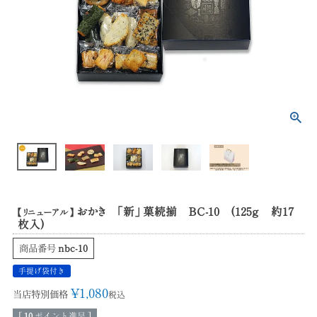
おかき 「新」 菓続揃 ＢＣ-10 (125ｇ 約17
【リニューアル】
枚入)
商品番号
nbc-10
手提げ袋付き
¥
1,080
当店特別価格
税込
[
10
ポイント進呈 ]