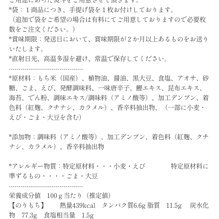
ご用途にあった熨斗をご用意させて頂きます。
*袋：１商品につき、手提げ袋を１枚お付けしております。
（追加で袋をご希望の場合は有料にてご用意しておりますので必要枚
数をご注文ください。）
*賞味期限：発送日において、賞味期限が２か月以上あるものをお送り
いたします。
*直射日光、高温多湿を避け、常温で保存してください。
--------------------------------------
*原材料：もち米（国産）、植物油、醤油、黒大豆、食塩、アオサ、砂
糖、ごま、えび、発酵調味料、一味唐辛子、鰹エキス、昆布エキス、
海苔、でん粉、調味エキス/調味料（アミノ酸等）、加工デンプン、着
色料（紅麹、クチナシ、カラメル）、香辛料抽出物、（一部に小麦・
えび・ごま・大豆を含む）
*添加物：調味料（アミノ酸等）、加工デンプン、着色料（紅麹、クチ
ナシ、カラメル）、香辛料抽出物
*アレルギー物質：特定原材料・・・小麦・えび 特定原材料に
準ずるもの・・・・ごま・大豆
--------------------------------------
栄養成分値 100ｇ当たり（推定値）
【のりもち】 熱量439kcal タンパク質6.6g 脂質 11.5g 炭水化
物 77.3g 食塩相当量 1.5g