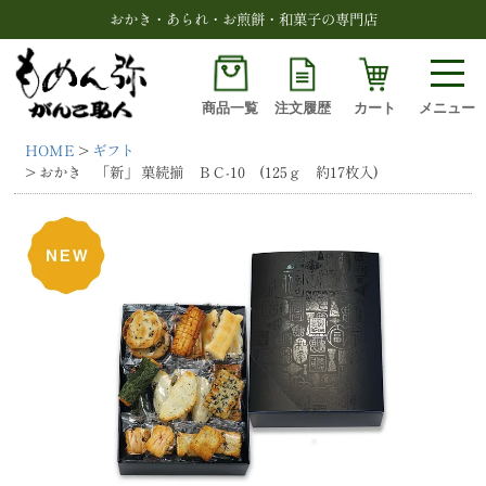
おかき・あられ・お煎餅・和菓子の専門店
商品一覧
注文履歴
カート
メニュー
HOME
ギフト
検索
おかき 「新」 菓続揃 ＢＣ-10 (125ｇ 約17枚入)