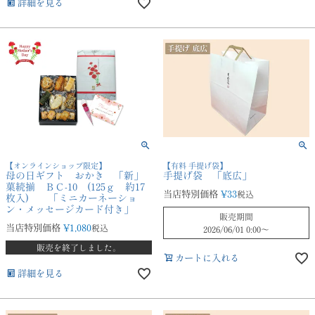
詳細を見る
【オンラインショップ限定】
【有料 手提げ袋】
母の日ギフト おかき 「新」
手提げ袋 「底広」
菓続揃 ＢＣ-10 (125ｇ 約17
当店特別価格
¥
33
税込
枚入) 「ミニカーネーショ
ン・メッセージカード付き」
販売期間
当店特別価格
¥
1,080
税込
2026/06/01 0:00
〜
販売を終了しました。
カートに入れる
詳細を見る