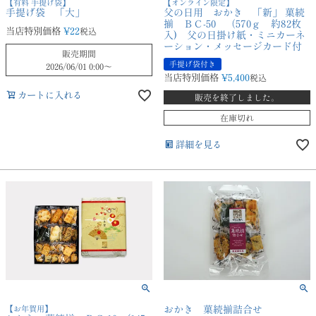
【有料 手提げ袋】
【オンライン限定】
手提げ袋 「大」
父の日用 おかき 「新」 菓続
揃 ＢＣ-50 （570ｇ 約82枚
当店特別価格
¥
22
税込
入) 父の日掛け紙・ミニカーネ
ーション・メッセージカード付
販売期間
手提げ袋付き
2026/06/01 0:00
〜
当店特別価格
¥
5,400
税込
カートに入れる
販売を終了しました。
在庫切れ
詳細を見る
【お年賀用】
おかき 菓続揃詰合せ