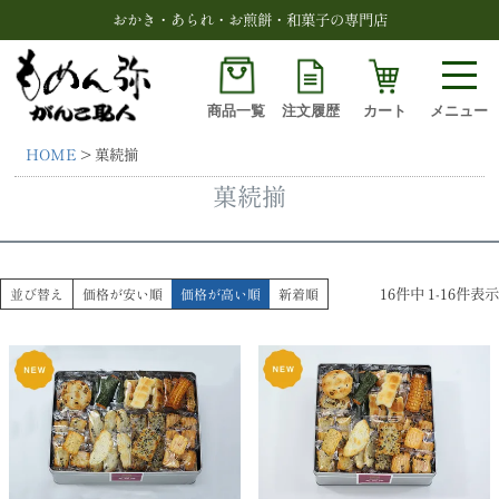
おかき・あられ・お煎餅・和菓子の専門店
商品一覧
注文履歴
カート
メニュー
HOME
菓続揃
検索
菓続揃
16
件中
1
-
16
件表示
並び替え
価格が安い順
価格が高い順
新着順