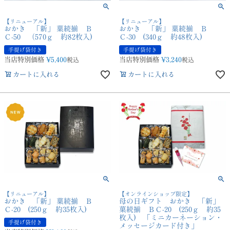
【リニューアル】
【リニューアル】
おかき 「新」 菓続揃 Ｂ
おかき 「新」 菓続揃 Ｂ
Ｃ-50 （570ｇ 約82枚入)
Ｃ-30 (340ｇ 約48枚入)
手提げ袋付き
手提げ袋付き
当店特別価格
¥
5,400
当店特別価格
¥
3,240
税込
税込
カートに入れる
カートに入れる
【リニューアル】
【オンラインショップ限定】
おかき 「新」 菓続揃 Ｂ
母の日ギフト おかき 「新」
Ｃ-20 (250ｇ 約35枚入)
菓続揃 ＢＣ-20 (250ｇ 約35
枚入) 「ミニカーネーション・
手提げ袋付き
メッセージカード付き」