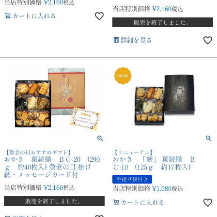
当店特別価格
¥
2,160
税込
当店特別価格
¥
2,160
税込
カートに入れる
販売を終了しました。
詳細を見る
【敬老の日おすすめギフト】
【リニューアル】
おかき 菓続揃 ＢＣ-20 (290
おかき 「新」 菓続揃 Ｂ
ｇ 約40枚入) 敬老の日 掛け
Ｃ-10 (125ｇ 約17枚入)
紙・メッセージカード付
手提げ袋付き
当店特別価格
¥
2,160
税込
当店特別価格
¥
1,080
税込
販売を終了しました。
カートに入れる