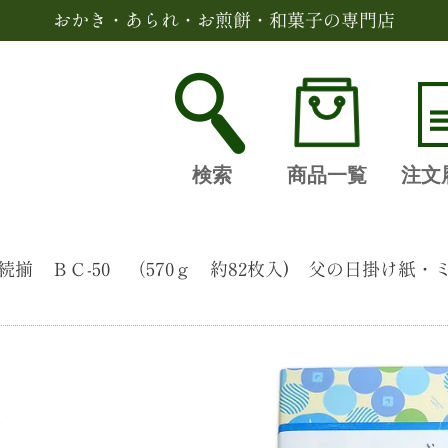
おかき・あられ・お煎餅・和菓子の専門店
検索
商品一覧
注文
揃 ＢＣ-50 （570ｇ 約82枚入) 父の日掛け紙