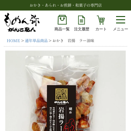
おかき・あられ・お煎餅・和菓子の専門店
商品一覧
注文履歴
カート
メニュー
HOME
通年単品商品
おかき 岩揚 ラー油味
検索