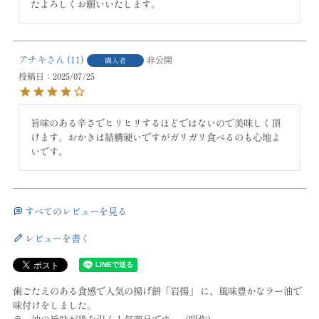
たよろしくお願いいたします。
アチキ
11
非公開
購入者
投稿日
2025/07/25
旨味のある辛さでヒリヒリするほどではないので美味しく頂
けます。おかきは結構硬いですがガリガリ食べるのも心地よ
すべてのレビューを見る
レビューを書く
歯ごたえのある食感で人気の揚げ餅「岩揚」 に、風味豊かなラー油で
味付けをしました。