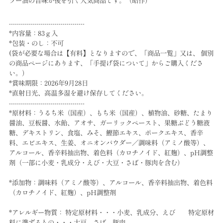
ラー油の旨味が後を引く人気商品です。（昭作）
--------------------------------------
*内容量：83ｇ入
*包装・のし：不可
(袋が必要な場合は【有料】となりますので、「商品一覧」又は、 個別
の商品ページにあります、「手提げ袋について」からご購入くださ
い。）
*賞味期限：2026年9月28日
*直射日光、高温多湿を避け保存してください。
--------------------------------------
*原材料：うるち米（国産）、もち米（国産）、植物油、砂糖、たまり
醤油、豆板醤、水飴、アオサ、ガーリックペースト、果糖ぶどう糖液
糖、デキストリン、食塩、みそ、鰹節エキス、ポークエキス、香辛
料、エビエキス、生姜、オニオンパウダー／調味料（アミノ酸等）、
アルコール、香辛料抽出物、着色料（カロチノイド、紅麹）、pH調整
剤（一部に小麦・乳成分・えび・大豆・さば・豚肉を含む）
*添加物：調味料（アミノ酸等）、アルコール、香辛料抽出物、着色料
（カロチノイド、紅麹）、pH調整剤
*アレルギー物質： 特定原材料・・・小麦、乳成分、えび 特定原材
料に準ずるもの・・・大豆、さば、豚肉