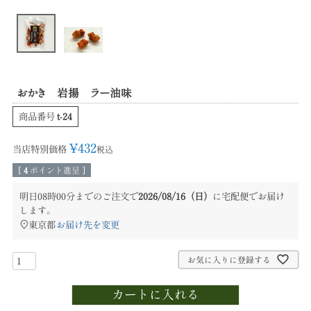
おかき 岩揚 ラー油味
商品番号
t-24
¥
432
当店特別価格
税込
[
4
ポイント進呈 ]
明日
08時00分
までのご注文で
2026/08/16（日）
に
宅配便
でお届け
します。
東京都
お届け先を変更
お気に入りに登録する
カートに入れる