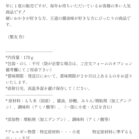
年に１度の販売ですが、毎年お待ちいただいているお客様の多い人気
商品です！
硬いおかきが好きな方、王道の醤油味が好きな方にぴったりの商品で
す。
（繁友 作）
--------------------------------------
*内容量：170ｇ
*包装・のし：不可（袋が必要な場合は、ご注文フォームのオプション
備考欄にてご用命下さい）
*賞味期限：発送日において、賞味期限が２か月以上あるものをお送り
いたします。
*直射日光、高温多湿を避け保存してください。
--------------------------------------
* 原材料：もち米（国産）、醤油、砂糖、みりん/増粘剤（加工デンプ
ン）、調味料（アミノ酸等）、（一部に小麦・大豆を含む）
*添加物：増粘剤（加工デンプン）、調味料（アミノ酸等）
*アレルギー物質：特定原材料・・・小麦 特定原材料に準ずるも
の・・・大豆