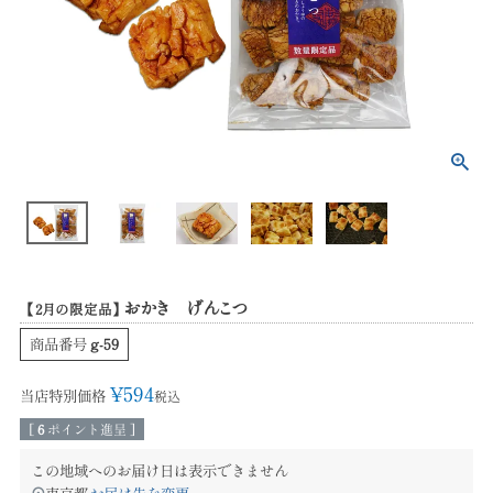
おかき げんこつ
【2月の限定品】
商品番号
g-59
¥
594
当店特別価格
税込
[
6
ポイント進呈 ]
この地域へのお届け日は表示できません