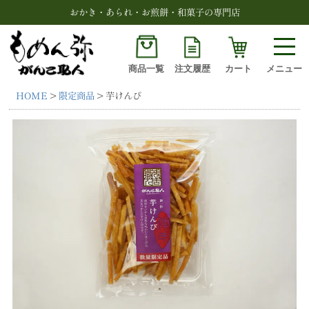
おかき・あられ・お煎餅・和菓子の専門店
商品一覧
注文履歴
カート
メニュー
HOME
限定商品
芋けんぴ
検索