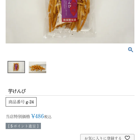
芋けんぴ
商品番号
g-24
¥
486
当店特別価格
税込
[
5
ポイント進呈 ]
お気に入りに登録する