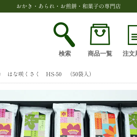
おかき・あられ・お煎餅・和菓子の専門店
検索
商品一覧
注文
 はな咲くさく HS-50 （50袋入）