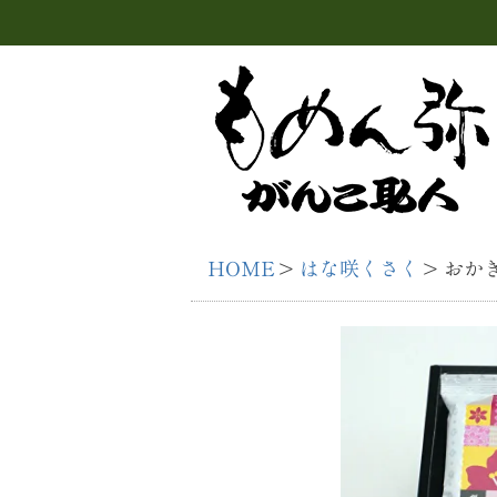
HOME
はな咲くさく
おかき