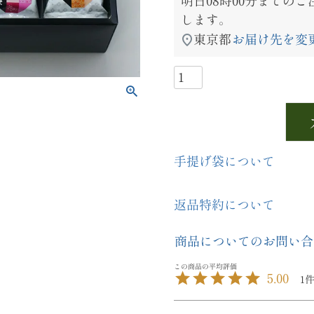
明日
08時00分
までのご
します。
東京都
お届け先を変
手提げ袋について
返品特約について
商品についてのお問い合
5.00
1