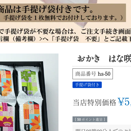
おかき はな咲く
商品番号
hs-50
手提げ袋付き
¥
5
当店特別価格
[
50
ポイント進呈 ]