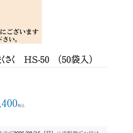
さく HS-50 （50袋入）
,400
税込