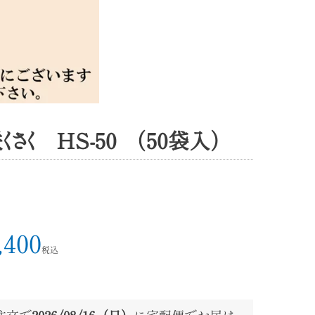
さく HS-50 （50袋入）
,400
税込