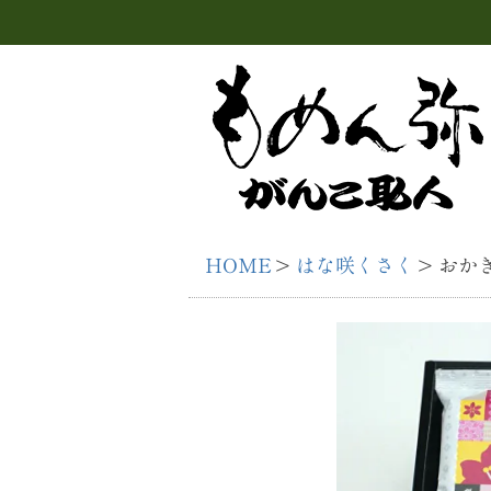
HOME
はな咲くさく
おかき