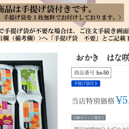
おかき はな咲く
商品番号
hs-50
手提げ袋付き
¥
5
当店特別価格
[
50
ポイント進呈 ]