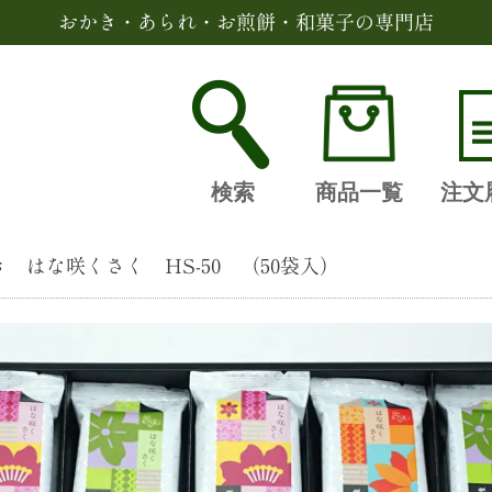
おかき・あられ・お煎餅・和菓子の専門店
検索
商品一覧
注文
 はな咲くさく HS-50 （50袋入）