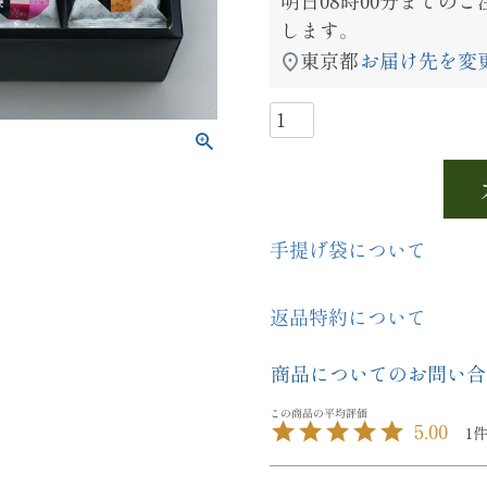
明日
08時00分
までのご
します。
東京都
お届け先を変
手提げ袋について
返品特約について
商品についてのお問い合
5.00
1