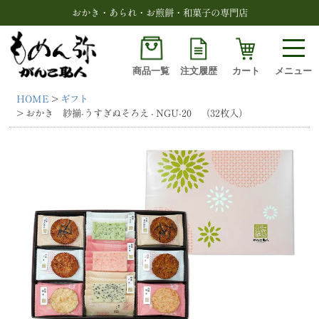
おかき・あられ・お煎餅・和菓子の専門店
商品一覧
注文履歴
カート
メニュー
HOME
ギフト
検索
おかき 紗揃-うすぎぬそろえ - NGU-20 （32枚入）