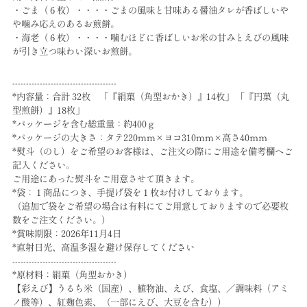
・ごま（６枚）・・・・ごまの風味と甘味ある醤油タレが香ばしいや
や噛み応えのあるお煎餅。
・海老（６枚）・・・・噛むほどに香ばしいお米の甘みとえびの風味
が引き立つ味わい深いお煎餅。
--------------------------------------
*内容量：合計 32枚 「『絹菓（角型おかき）』14枚」 「『円菓（丸
型煎餅）』18枚」
*パッケージを含む総重量：約400ｇ
*パッケージの大きさ：タテ220mm×ヨコ310mm×高さ40ｍｍ
*熨斗（のし）をご希望のお客様は、ご注文の際にご用途を備考欄へご
記入ください。
ご用途にあった熨斗をご用意させて頂きます。
*袋：１商品につき、手提げ袋を１枚お付けしております。
（追加で袋をご希望の場合は有料にてご用意しておりますので必要枚
数をご注文ください。）
*賞味期限：2026年11月4日
*直射日光、高温多湿を避け保存してください
--------------------------------------
*原材料：絹菓（角型おかき）
【彩えび】うるち米（国産）、植物油、えび、食塩、／調味料（アミ
ノ酸等）、紅麹色素、（一部にえび、大豆を含む））