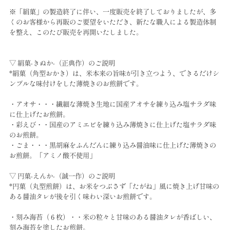
※「絹菓」の製造終了に伴い、一度販売を終了しておりましたが、多
くのお客様から再販のご要望をいただき、新たな職人による製造体制
を整え、このたび販売を再開いたしました。
▽ 絹菓-きぬか-（正典作）のご説明
*絹菓（角型おかき）は、米本来の旨味が引き立つよう、できるだけシ
ンプルな味付けをした薄焼きのお煎餅です。
・アオサ・・・繊細な薄焼き生地に国産アオサを練り込み塩サラダ味
に仕上げたお煎餅。
・彩えび・・国産のアミエビを練り込み薄焼きに仕上げた塩サラダ味
のお煎餅。
・ごま・・・黒胡麻をふんだんに練り込み醤油味に仕上げた薄焼きの
お煎餅。「アミノ酸不使用」
▽ 円菓-えんか-（誠一作）のご説明
*円菓（丸型煎餅）は、お米をつぶさず「たがね」風に焼き上げ甘味の
ある醤油タレが後を引く味わい深いお煎餅です。
・刻み海苔（６枚）・・米の粒々と甘味のある醤油タレが香ばしい、
刻み海苔を塗したお煎餅。