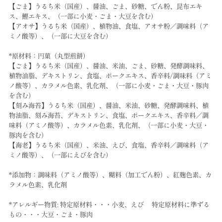
【ごま】うるち米（国産）、醤油、ごま、砂糖、でん粉、昆布エキ
ス、鰹エキス、（一部に小麦・ごま・大豆を含む）
【アオサ】うるち米（国産）、植物油、食塩、アオサ粉／調味料（ア
ミノ酸等）、（一部に大豆を含む）
*原材料：円菓（丸型煎餅）
【ごま】うるち米（国産）、醤油、米油、ごま、砂糖、発酵調味料、
植物油脂、デキストリン、食塩、ポークエキス、香辛料/調味料（アミ
ノ酸等）、カラメル色素、乳化剤、（一部に小麦・ごま・大豆・豚肉
を含む）
【刻み海苔】うるち米（国産）、醤油、米油、砂糖、発酵調味料、植
物油脂、刻み海苔、デキストリン、食塩、ポークエキス、香辛料／調
味料（アミノ酸等）、カラメル色素、乳化剤、（一部に小麦・大豆・
豚肉を含む）
【海老】うるち米（国産）、米油、えび、食塩、香辛料／調味料（ア
ミノ酸等）、（一部にえびを含む）
*添加物：調味料（アミノ酸等）、糊料（加工でん粉）、紅麹色素、カ
ラメル色素、乳化剤
*アレルギー物質: 特定原材料・・・小麦、えび 特定原材料に準ずる
もの・・・大豆・ごま・豚肉