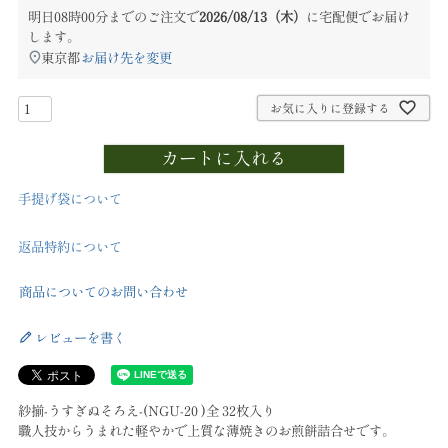
明日
08時00分
までのご注文で
2026/08/13（木）
に
宅配便
でお届け
します。
東京都
お届け先を変更
お気に入りに登録する
カートに入れる
手提げ袋について
返品特約について
商品についてのお問い合わせ
レビューを書く
紗揃-うすぎぬそろえ-(NGU-20 )全 32枚入り
職人技からうまれた軽やかで上質な薄焼きのお煎餅詰合せです。