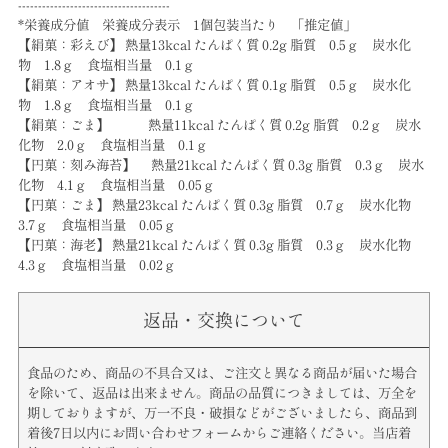
--------------------------------------
*栄養成分値 栄養成分表示 1個包装当たり 「推定値」
【絹菓：彩えび】 熱量13kcal たんぱく質 0.2g 脂質 0.5ｇ 炭水化
物 1.8ｇ 食塩相当量 0.1ｇ
【絹菓：アオサ】 熱量13kcal たんぱく質 0.1g 脂質 0.5ｇ 炭水化
物 1.8ｇ 食塩相当量 0.1ｇ
【絹菓：ごま】 熱量11kcal たんぱく質 0.2g 脂質 0.2ｇ 炭水
化物 2.0ｇ 食塩相当量 0.1ｇ
【円菓：刻み海苔】 熱量21kcal たんぱく質 0.3g 脂質 0.3ｇ 炭水
化物 4.1ｇ 食塩相当量 0.05ｇ
【円菓：ごま】 熱量23kcal たんぱく質 0.3g 脂質 0.7ｇ 炭水化物
3.7ｇ 食塩相当量 0.05ｇ
【円菓：海老】 熱量21kcal たんぱく質 0.3g 脂質 0.3ｇ 炭水化物
4.3ｇ 食塩相当量 0.02ｇ
返品・交換について
食品のため、商品の不具合又は、ご注文と異なる商品が届いた場合
を除いて、返品は出来ません。商品の品質につきましては、万全を
期しておりますが、万一不良・破損などがございましたら、商品到
着後7日以内にお問い合わせフォームからご連絡ください。当店着