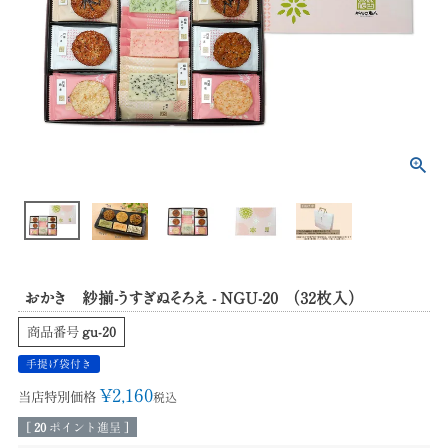
おかき 紗揃-うすぎぬそろえ - NGU-20 （32枚入）
商品番号
gu-20
手提げ袋付き
¥
2,160
当店特別価格
税込
[
20
ポイント進呈 ]